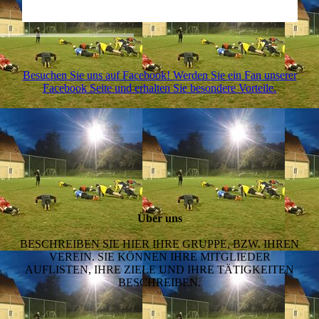
Besuchen Sie uns auf Facebook! Werden Sie ein Fan unserer
Facebook Seite und erhalten Sie besondere Vorteile.
Über uns
BESCHREIBEN SIE HIER IHRE GRUPPE, BZW. IHREN
VEREIN. SIE KÖNNEN IHRE MITGLIEDER
AUFLISTEN, IHRE ZIELE UND IHRE TÄTIGKEITEN
BESCHREIBEN.